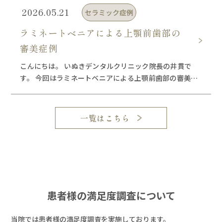
[…]
2026.05.21
セラミック症例
ラミネートベニアによる上顎前歯部の
審美症例
こんにちは。 いぬきデンタルクリニック院長の井貫で
す。 今回はラミネートベニアによる上顎前歯部の審美症
例です。 Contents ラミネートベニアによる上顎前歯
部の審美症例 《初 […]
一覧はこちら
患者様の満足度調査について
当院では患者様の満足度調査を実施しております。