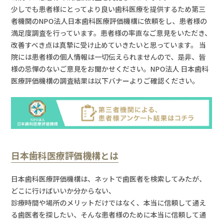
少しでも患者様にとってより良い⻭科医療を提供するため第三
者機関のNPO法人日本⻭科医療評価機構に依頼をし、患者様の
満足度調査を行っています。患者様の率直なご意見をいただき、
改善すべき点は真摯に受け止めていきたいと思っています。 当
院には患者様の個人情報は一切伝えられませんので、是非、皆
様の忌憚のないご意見をお聞かせください。NPO法人 日本⻭科
医療評価機構の調査結果は以下バナーよりご確認ください。
日本歯科医療評価機構とは
日本⻭科医療評価機構は、ネットで⻭医者を検索してみたが、
どこに行けばいいか分からない、
診療時間や場所のメリットだけではなく、本当に信頼して通え
る⻭医者を探したい、そんな患者様のために本当に信頼して通